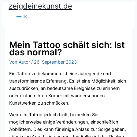
zeigdeinekunst.de
Zum
Inhalt
springen
Mein Tattoo schält sich: Ist
das normal?
Von
Autor
/
26. September 2023
Ein Tattoo zu bekommen ist eine aufregende und
transformierende Erfahrung. Es ist eine Möglichkeit, sich
auszudrücken, an bedeutsame Ereignisse zu erinnern
oder einfach Ihren Körper mit wunderschönen
Kunstwerken zu schmücken.
Wenn Ihr Tattoo jedoch heilt, bemerken Sie
möglicherweise einige Veränderungen, einschließlich
Abblättern. Dies kann für einige Anlass zur Sorge geben,
aber keine Angst – in den meisten Fällen ist das Peeling