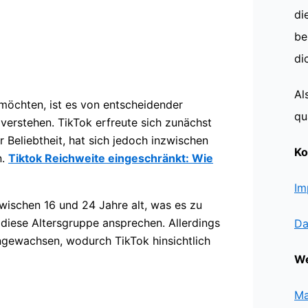
di
be
di
Al
 möchten, ist es von entscheidender
qu
verstehen. TikTok erfreute sich zunächst
r Beliebtheit, hat sich jedoch inzwischen
Ko
n.
Tiktok Reichweite eingeschränkt: Wie
Im
ischen 16 und 24 Jahre alt, was es zu
 diese Altersgruppe ansprechen. Allerdings
Da
angewachsen, wodurch TikTok hinsichtlich
We
Ma