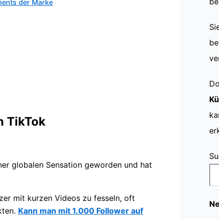
be
ments der Marke
Si
be
ve
Do
Kü
ka
 TikTok
er
Su
einer globalen Sensation geworden und hat
tzer mit kurzen Videos zu fesseln, oft
Ne
kten.
Kann man mit 1.000 Follower auf