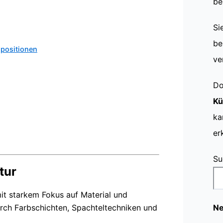
be
Si
be
mpositionen
ve
Do
Kü
ka
er
Su
tur
mit starkem Fokus auf Material und
durch Farbschichten, Spachteltechniken und
Ne