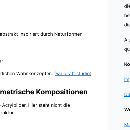
di
be
di
 abstrakt inspiriert durch Naturformen:
Al
qu
er
Ko
rlichen Wohnkonzepten. (
wallcraft.studio
)
Im
eometrische Kompositionen
Da
 Acrylbilder. Hier steht nicht die
We
ruktur.
Ma