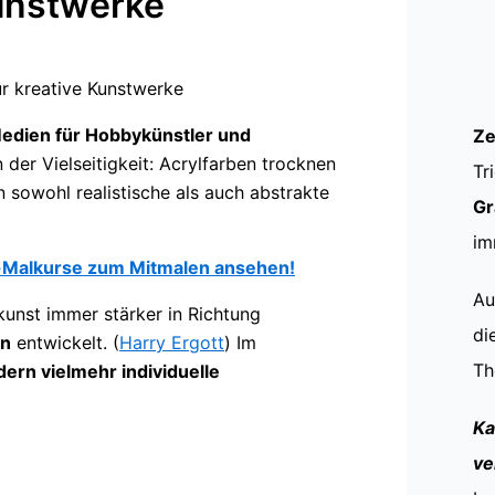
Kunstwerke
Medien für Hobbykünstler und
Ze
 der Vielseitigkeit: Acrylfarben trocknen
Tr
n sowohl realistische als auch abstrakte
Gr
im
yl-Malkurse zum Mitmalen ansehen!
Au
lkunst immer stärker in Richtung
di
on
entwickelt. (
Harry Ergott
) Im
Th
dern vielmehr individuelle
Ka
ve