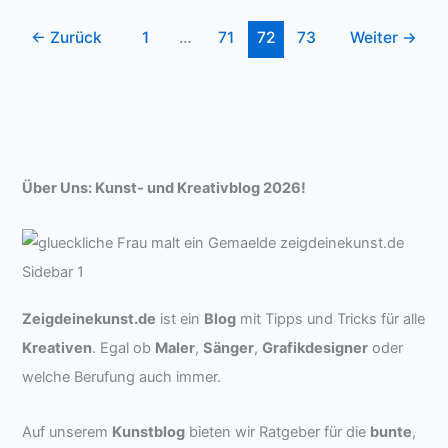
Ähnliche
←
Zurück
1
…
71
72
73
Weiter
→
Streetart-
Künstler
Über Uns: Kunst- und Kreativblog 2026!
Zeigdeinekunst.de
ist ein
Blog
mit Tipps und Tricks für alle
Kreativen
. Egal ob
Maler
,
Sänger
,
Grafikdesigner
oder
welche Berufung auch immer.
Auf unserem
Kunstblog
bieten wir Ratgeber für die
bunte
,