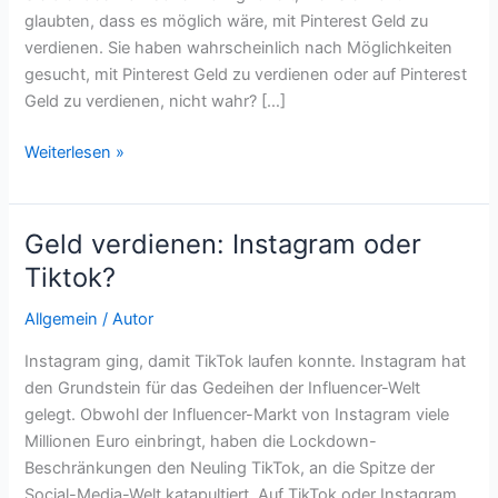
glaubten, dass es möglich wäre, mit Pinterest Geld zu
verdienen. Sie haben wahrscheinlich nach Möglichkeiten
gesucht, mit Pinterest Geld zu verdienen oder auf Pinterest
Geld zu verdienen, nicht wahr? […]
Auf
Weiterlesen »
Pinterest
Geld
verdienen:
Geld verdienen: Instagram oder
Tipps,
Tiktok?
Tricks
und
Allgemein
/
Autor
Chancen
Instagram ging, damit TikTok laufen konnte. Instagram hat
den Grundstein für das Gedeihen der Influencer-Welt
gelegt. Obwohl der Influencer-Markt von Instagram viele
Millionen Euro einbringt, haben die Lockdown-
Beschränkungen den Neuling TikTok, an die Spitze der
Social-Media-Welt katapultiert. Auf TikTok oder Instagram