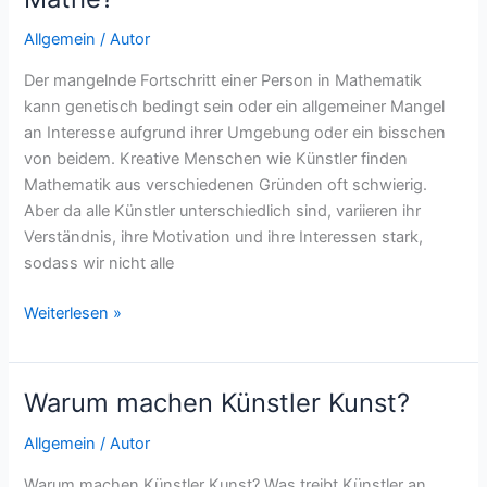
anders?
Allgemein
/
Autor
Der mangelnde Fortschritt einer Person in Mathematik
kann genetisch bedingt sein oder ein allgemeiner Mangel
an Interesse aufgrund ihrer Umgebung oder ein bisschen
von beidem. Kreative Menschen wie Künstler finden
Mathematik aus verschiedenen Gründen oft schwierig.
Aber da alle Künstler unterschiedlich sind, variieren ihr
Verständnis, ihre Motivation und ihre Interessen stark,
sodass wir nicht alle
Warum
Weiterlesen »
sind
Künstler
schlecht
Warum machen Künstler Kunst?
in
Mathe?
Allgemein
/
Autor
Warum machen Künstler Kunst? Was treibt Künstler an,