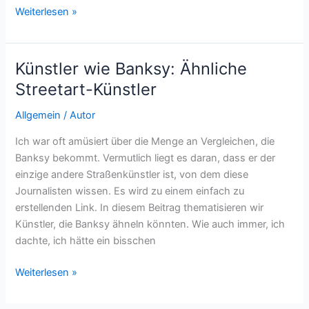
Wie
Weiterlesen »
wird
man
ein
Künstler wie Banksy: Ähnliche
guter
Streetart-Künstler
Künstler?
Allgemein
/
Autor
Ich war oft amüsiert über die Menge an Vergleichen, die
Banksy bekommt. Vermutlich liegt es daran, dass er der
einzige andere Straßenkünstler ist, von dem diese
Journalisten wissen. Es wird zu einem einfach zu
erstellenden Link. In diesem Beitrag thematisieren wir
Künstler, die Banksy ähneln könnten. Wie auch immer, ich
dachte, ich hätte ein bisschen
Künstler
Weiterlesen »
wie
Banksy: