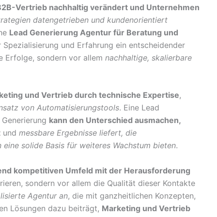
im B2B-Vertrieb nachhaltig verändert und Unternehmen
ategien datengetrieben und kundenorientiert
ine
Lead Generierung Agentur für Beratung und
r Spezialisierung und Erfahrung ein entscheidender
ge Erfolge, sondern vor allem
nachhaltige, skalierbare
eting und Vertrieb durch technische Expertise
,
insatz von Automatisierungstools
. Eine Lead
d Generierung
kann den Unterschied ausmachen,
t
und
messbare Ergebnisse liefert, die
eine solide Basis für weiteres Wachstum bieten
.
d kompetitiven Umfeld mit der Herausforderung
rieren, sondern vor allem die Qualität dieser Kontakte
lisierte Agentur an
, die mit ganzheitlichen Konzepten,
n Lösungen dazu beiträgt,
Marketing und Vertrieb