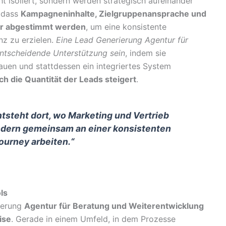
ht isoliert, sondern werden strategisch aufeinander
 dass
Kampagneninhalte, Zielgruppenansprache und
er abgestimmt werden
, um eine konsistente
z zu erzielen.
Eine Lead Generierung Agentur für
ntscheidende Unterstützung sein
, indem sie
auen und stattdessen ein integriertes System
uch die Quantität der Leads steigert
.
ntsteht dort, wo Marketing und Vertrieb
ondern gemeinsam an einer konsistenten
urney arbeiten.“
ls
ierung
Agentur für Beratung und Weiterentwicklung
ise
. Gerade in einem Umfeld, in dem Prozesse