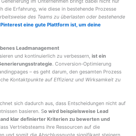
 Generierung im Unternehmen bringt dabei nicht nur
ch die Erfahrung, wie diese in bestehende Prozesse
Arbeitsweise des Teams zu überlasten oder bestehende
interest eine gute Plattform ist, um deine
iebenes Leadmanagement
sieren und kontinuierlich zu verbessern,
ist ein
Generierungsstrategie
. Conversion-Optimierung
andingpages – es geht darum, den gesamten Prozess
liche
Kontaktpunkte auf Effizienz und Wirksamkeit zu
hnet sich dadurch aus, dass Entscheidungen nicht auf
tnissen basieren. S
o wird beispielsweise Lead
and klar definierter Kriterien zu bewerten und
, dass Vertriebsteams ihre Ressourcen auf die
n und somit die Abschlussquote signifikant steigern.